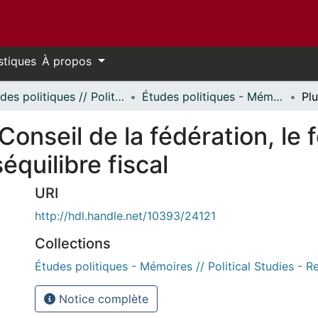
stiques
À propos
Études politiques // Political Studies
Études politiques - Mémoires // Political Studies - Research Papers
onseil de la fédération, le 
équilibre fiscal
URI
http://hdl.handle.net/10393/24121
Collections
Études politiques - Mémoires // Political Studies - 
Notice complète