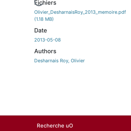
En cours de chargement...
Fichiers
Olivier_DesharnaisRoy_2013_memoire.pdf
(1.18 MB)
Date
2013-05-08
Authors
Desharnais Roy, Olivier
Recherche uO