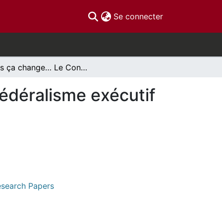
(current)
Se connecter
Plus ça change… Le Conseil de la fédération, le fédéralisme exécutif et la question du déséquilibre fiscal
fédéralisme exécutif
Research Papers