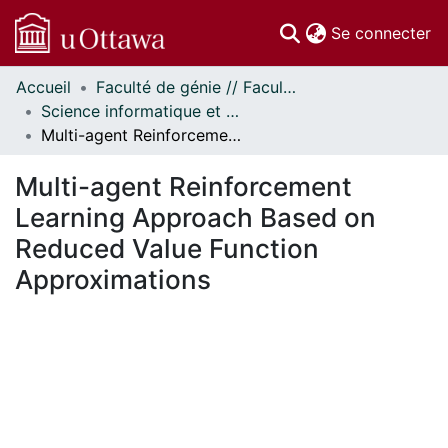
(c
Se connecter
Accueil
Faculté de génie // Faculty of Engineering
Communautés
Science informatique et génie électrique - Publications // Electrical Engineering and Computer Science - Publications
et collections
Multi-agent Reinforcement Learning Approach Based on Reduced Value Function Approximations
Parcourir
Statistiques
Multi-agent Reinforcement
À propos
Learning Approach Based on
Reduced Value Function
Approximations