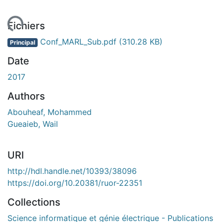
chargement...
Fichiers
Conf_MARL_Sub.pdf
(310.28 KB)
Principal
Date
2017
Authors
Abouheaf, Mohammed
Gueaieb, Wail
URI
http://hdl.handle.net/10393/38096
https://doi.org/10.20381/ruor-22351
Collections
Science informatique et génie électrique - Publications