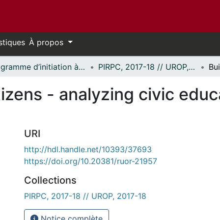
stiques
À propos
Programme d’initiation à la recherche au premier cycle (PIRPC) // Undergraduate Research Opportunity Program (UROP)
PIRPC, 2017-18 // UROP, 2017-18
izens - analyzing civic educ
URI
http://hdl.handle.net/10393/37693
https://doi.org/10.20381/ruor-21957
Collections
PIRPC, 2017-18 // UROP, 2017-18
Notice complète