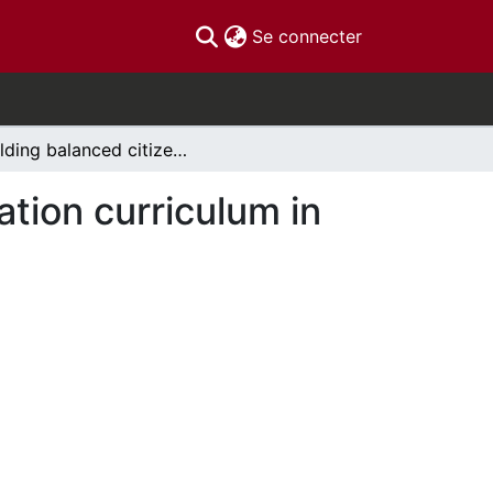
(current)
Se connecter
Building balanced citizens - analyzing civic education curriculum in Ontario
ation curriculum in