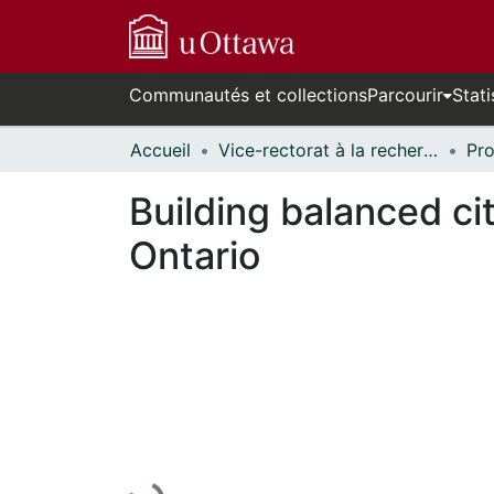
Communautés et collections
Parcourir
Stati
Accueil
Vice-rectorat à la recherche // Office of the V-P, Research
Building balanced cit
Ontario
En cours de chargement...