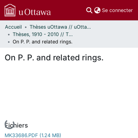
(c
Se connecter
Accueil
Thèses uOttawa // uOttawa Theses
Communautés
Thèses, 1910 - 2010 // Theses, 1910 - 2010
et collections
On P. P. and related rings.
Parcourir
Statistiques
On P. P. and related rings.
À propos
En cours de chargement...
Fichiers
MK33686.PDF
(1.24 MB)