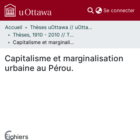
(c
Se connecter
Accueil
Thèses uOttawa // uOttawa Theses
Communautés
Thèses, 1910 - 2010 // Theses, 1910 - 2010
et collections
Capitalisme et marginalisation urbaine au Pérou.
Parcourir
Statistiques
Capitalisme et marginalisation
À propos
urbaine au Pérou.
Fichiers