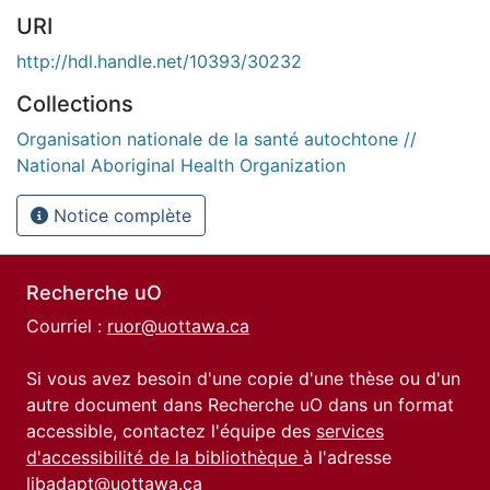
URI
http://hdl.handle.net/10393/30232
Collections
Organisation nationale de la santé autochtone //
National Aboriginal Health Organization
Notice complète
Recherche uO
Courriel :
ruor@uottawa.ca
Si vous avez besoin d'une copie d'une thèse ou d'un
autre document dans Recherche uO dans un format
accessible, contactez l'équipe des
services
d'accessibilité de la bibliothèque
à l'adresse
libadapt@uottawa.ca