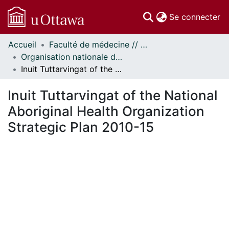
(c
Se connecter
Accueil
Faculté de médecine // Faculty of Medicine
Communautés
Organisation nationale de la santé autochtone // National Aboriginal Health Organization
et collections
Inuit Tuttarvingat of the National Aboriginal Health Organization Strategic Plan 2010-15
Parcourir
Statistiques
Inuit Tuttarvingat of the National
À propos
Aboriginal Health Organization
Strategic Plan 2010-15
En cours de chargement...