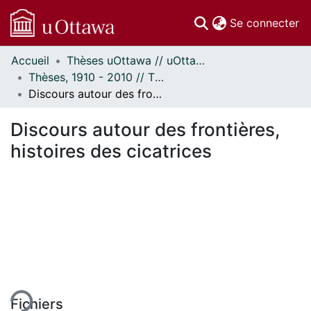
(c
Se connecter
Accueil
Thèses uOttawa // uOttawa Theses
Communautés
Thèses, 1910 - 2010 // Theses, 1910 - 2010
et collections
Discours autour des frontières, histoires des cicatrices
Parcourir
Statistiques
Discours autour des frontières,
À propos
histoires des cicatrices
 de chargement...
Fichiers