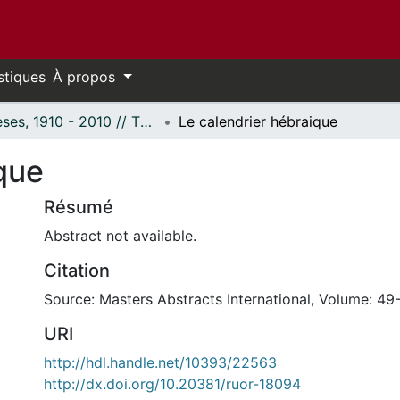
stiques
À propos
Thèses, 1910 - 2010 // Theses, 1910 - 2010
Le calendrier hébraique
que
Résumé
Abstract not available.
Citation
Source: Masters Abstracts International, Volume: 49-
URI
http://hdl.handle.net/10393/22563
http://dx.doi.org/10.20381/ruor-18094