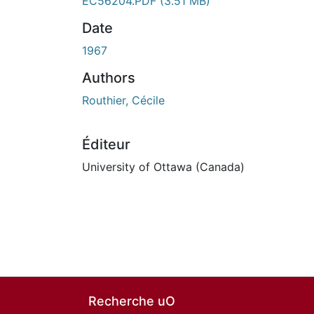
EC56204.PDF
(3.51 MB)
Date
1967
Authors
Routhier, Cécile
Éditeur
University of Ottawa (Canada)
Recherche uO