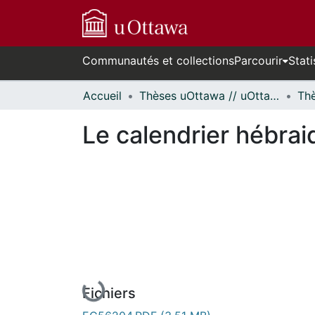
Communautés et collections
Parcourir
Stati
Accueil
Thèses uOttawa // uOttawa Theses
Le calendrier hébrai
En cours de chargement...
Fichiers