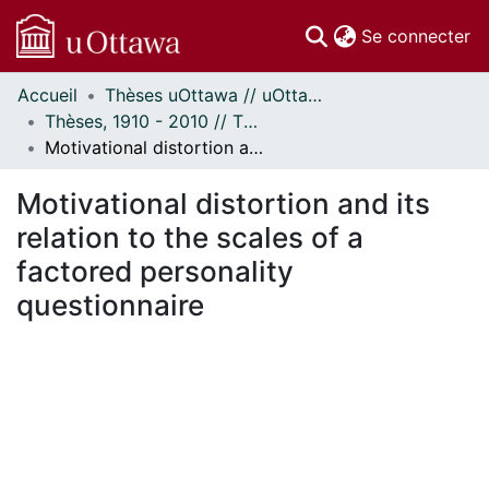
(c
Se connecter
Accueil
Thèses uOttawa // uOttawa Theses
Communautés
Thèses, 1910 - 2010 // Theses, 1910 - 2010
et collections
Motivational distortion and its relation to the scales of a factored personality questionnaire
Parcourir
Statistiques
Motivational distortion and its
À propos
relation to the scales of a
factored personality
questionnaire