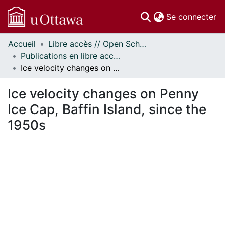
(c
Se connecter
Accueil
Libre accès // Open Scholarship
Communautés
Publications en libre accès financées par uOttawa // uOttawa-Financed Open Access Publications
et collections
Ice velocity changes on Penny Ice Cap, Baffin Island, since the 1950s
Parcourir
Statistiques
Ice velocity changes on Penny
À propos
Ice Cap, Baffin Island, since the
1950s