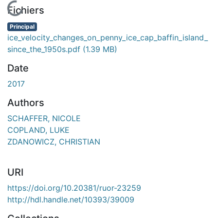
En cours de chargement...
Fichiers
Principal
ice_velocity_changes_on_penny_ice_cap_baffin_island_
since_the_1950s.pdf
(1.39 MB)
Date
2017
Authors
SCHAFFER, NICOLE
COPLAND, LUKE
ZDANOWICZ, CHRISTIAN
URI
https://doi.org/10.20381/ruor-23259
http://hdl.handle.net/10393/39009