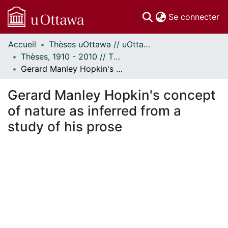
(c
Se connecter
Accueil
Thèses uOttawa // uOttawa Theses
Communautés
Thèses, 1910 - 2010 // Theses, 1910 - 2010
et collections
Gerard Manley Hopkin's concept of nature as inferred from a study of his prose
Parcourir
Statistiques
Gerard Manley Hopkin's concept
À propos
of nature as inferred from a
study of his prose