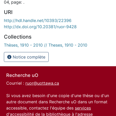
04, page: .
URI
http://hdl.handle.net/10393/22396
http://dx.doi.org/10.20381/ruor-9428
Collections
Thèses, 1910 - 2010 // Theses, 1910 - 2010
Notice complète
Recherche uO
Courriel :
ruor@uottawa.ca
Si vous avez besoin d'une copie d'une thèse ou d'un
autre document dans Recherche uO dans un format
accessible, contactez l'équipe des
services
d'accessibilité de la bibliothèque
à l'adresse