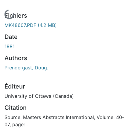
En cours de chargement...
Fichiers
MK48607.PDF
(4.2 MB)
Date
1981
Authors
Prendergast, Doug.
Éditeur
University of Ottawa (Canada)
Citation
Source: Masters Abstracts International, Volume: 40-
07, page: .