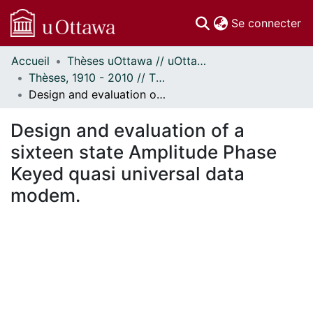
(c
Se connecter
Accueil
Thèses uOttawa // uOttawa Theses
Communautés
Thèses, 1910 - 2010 // Theses, 1910 - 2010
et collections
Design and evaluation of a sixteen state Amplitude Phase Keyed quasi universal data modem.
Parcourir
Statistiques
Design and evaluation of a
À propos
sixteen state Amplitude Phase
Keyed quasi universal data
modem.