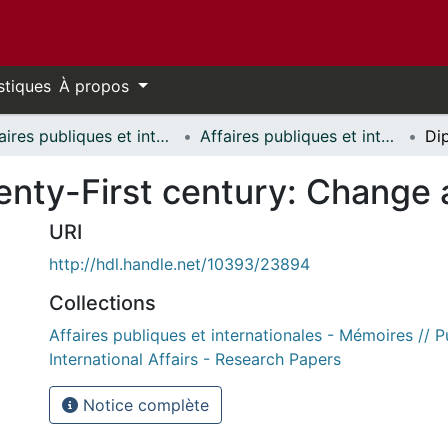
stiques
À propos
Affaires publiques et internationales // Public and International Affairs
Affaires publiques et internationales - Mémoires // Public and International Affairs - Research Papers
enty-First century: Change 
URI
http://hdl.handle.net/10393/23894
Collections
Affaires publiques et internationales - Mémoires // P
International Affairs - Research Papers
Notice complète