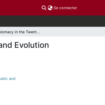
(current)
Se connecter
Diplomacy in the Twenty-First century: Change and Evolution
and Evolution
ublic and