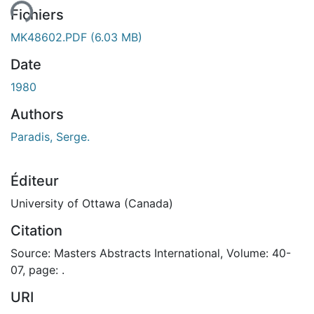
ent...
Fichiers
MK48602.PDF
(6.03 MB)
Date
1980
Authors
Paradis, Serge.
Éditeur
University of Ottawa (Canada)
Citation
Source: Masters Abstracts International, Volume: 40-
07, page: .
URI