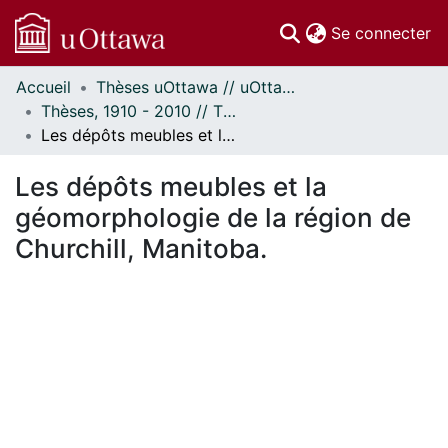
(c
Se connecter
Accueil
Thèses uOttawa // uOttawa Theses
Communautés
Thèses, 1910 - 2010 // Theses, 1910 - 2010
et collections
Les dépôts meubles et la géomorphologie de la région de Churchill, Manitoba.
Parcourir
Statistiques
Les dépôts meubles et la
À propos
géomorphologie de la région de
Churchill, Manitoba.