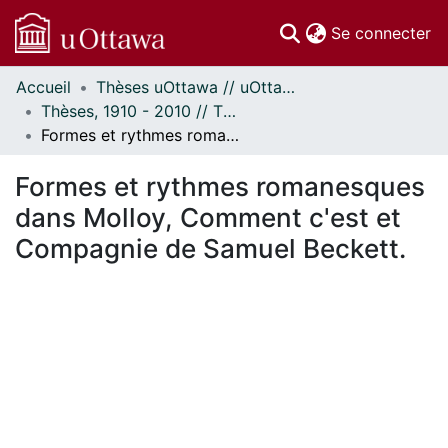
(c
Se connecter
Accueil
Thèses uOttawa // uOttawa Theses
Communautés
Thèses, 1910 - 2010 // Theses, 1910 - 2010
et collections
Formes et rythmes romanesques dans Molloy, Comment c'est et Compagnie de Samuel Beckett.
Parcourir
Statistiques
Formes et rythmes romanesques
À propos
dans Molloy, Comment c'est et
Compagnie de Samuel Beckett.