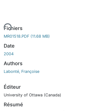
ent...
Fichiers
MR01518.PDF
(11.68 MB)
Date
2004
Authors
Labonté, Françoise
Éditeur
University of Ottawa (Canada)
Résumé