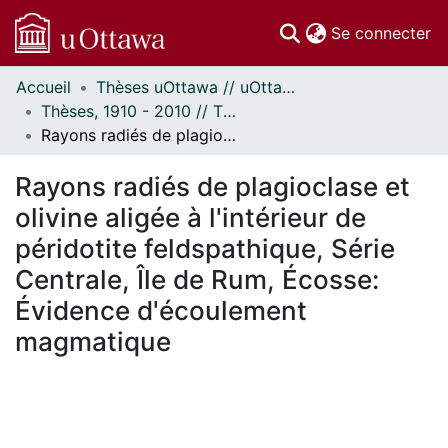
(c
Se connecter
Accueil
Thèses uOttawa // uOttawa Theses
Communautés
Thèses, 1910 - 2010 // Theses, 1910 - 2010
et collections
Rayons radiés de plagioclase et olivine aligée à l'intérieur de péridotite feldspathique, Série Centrale, Île de Rum, Écosse: Évidence d'écoulement magmatique
Parcourir
Statistiques
Rayons radiés de plagioclase et
À propos
olivine aligée à l'intérieur de
péridotite feldspathique, Série
Centrale, Île de Rum, Écosse:
Évidence d'écoulement
magmatique