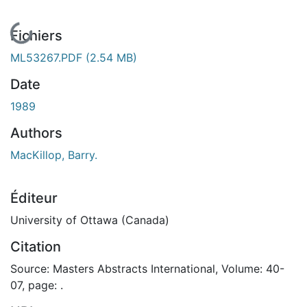
En cours de chargement...
Fichiers
ML53267.PDF
(2.54 MB)
Date
1989
Authors
MacKillop, Barry.
Éditeur
University of Ottawa (Canada)
Citation
Source: Masters Abstracts International, Volume: 40-
07, page: .