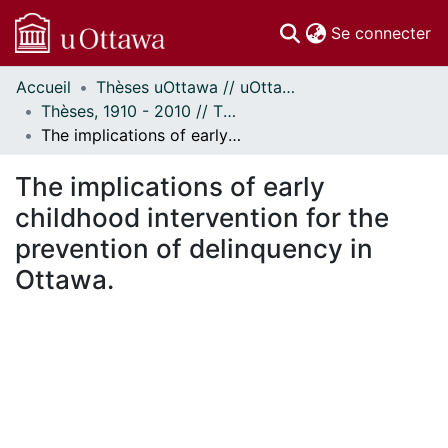
(c
Se connecter
Accueil
Thèses uOttawa // uOttawa Theses
Communautés
Thèses, 1910 - 2010 // Theses, 1910 - 2010
et collections
The implications of early childhood intervention for the prevention of delinquency in Ottawa.
Parcourir
Statistiques
The implications of early
À propos
childhood intervention for the
prevention of delinquency in
Ottawa.