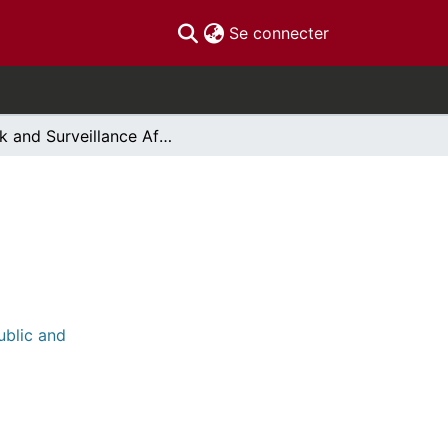
(current)
Se connecter
Risk and Surveillance After 9/11
ublic and