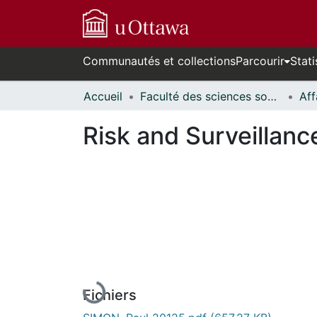
Communautés et collections
Parcourir
Stati
Accueil
Faculté des sciences sociales // Faculty of Social Sciences
Risk and Surveillanc
En cours de chargement...
Fichiers