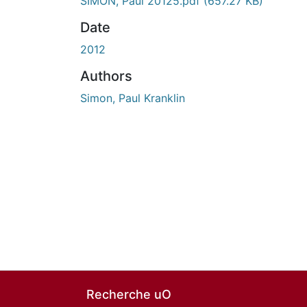
SIMON, Paul 20125.pdf
(657.27 KB)
Date
2012
Authors
Simon, Paul Kranklin
Recherche uO