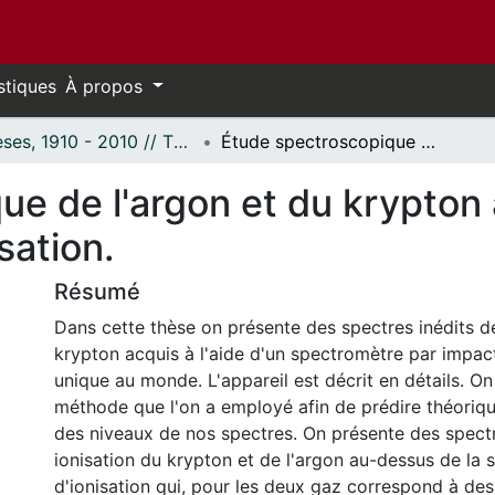
stiques
À propos
Thèses, 1910 - 2010 // Theses, 1910 - 2010
Étude spectroscopique de l'argon et du krypton au-delà de la seconde limite d'ionisation.
e de l'argon et du krypton 
sation.
Résumé
Dans cette thèse on présente des spectres inédits de
krypton acquis à l'aide d'un spectromètre par impac
unique au monde. L'appareil est décrit en détails. On 
méthode que l'on a employé afin de prédire théoriqu
des niveaux de nos spectres. On présente des spectr
ionisation du krypton et de l'argon au-dessus de la 
d'ionisation qui, pour les deux gaz correspond à de