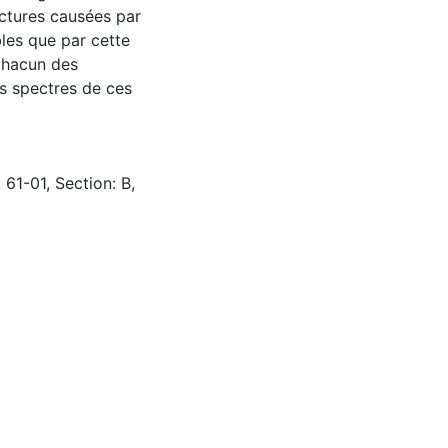
ructures causées par
bles que par cette
chacun des
es spectres de ces
 61-01, Section: B,