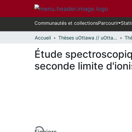
Communautés et collections
Parcourir
Stati
Accueil
Thèses uOttawa // uOttawa Theses
Étude spectroscopiqu
seconde limite d'ioni
En cours de chargement...