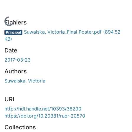
En cours de chargement...
Fichiers
Suwalska, Victoria_Final Poster.pdf
(894.52
Principal
KB)
Date
2017-03-23
Authors
Suwalska, Victoria
URI
http://hdl.handle.net/10393/36290
https://doi.org/10.20381/ruor-20570
Collections