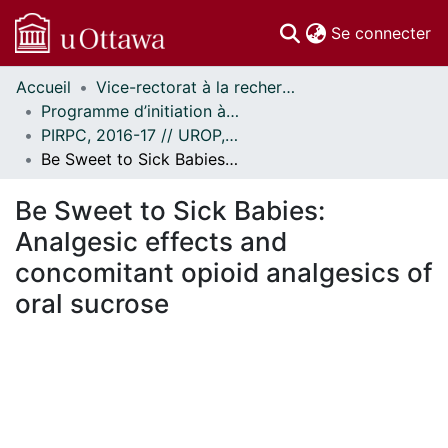
(c
Se connecter
Accueil
Vice-rectorat à la recherche // Office of the V-P, Research
Communautés
Programme d’initiation à la recherche au premier cycle (PIRPC) // Undergraduate Research Opportunity Program (UROP)
et collections
PIRPC, 2016-17 // UROP, 2016-17
Parcourir
Be Sweet to Sick Babies: Analgesic effects and concomitant opioid analgesics of oral sucrose
Statistiques
À propos
Be Sweet to Sick Babies:
Analgesic effects and
concomitant opioid analgesics of
oral sucrose