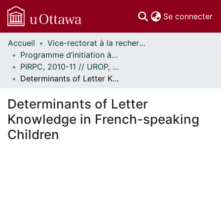
(c
Se connecter
Accueil
Vice-rectorat à la recherche // Office of the V-P, Research
Communautés
Programme d’initiation à la recherche au premier cycle (PIRPC) // Undergraduate Research Opportunity Program (UROP)
et collections
PIRPC, 2010-11 // UROP, 2010-11
Parcourir
Determinants of Letter Knowledge in French-speaking Children
Statistiques
À propos
Determinants of Letter
Knowledge in French-speaking
Children