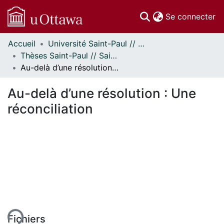
(c
Se connecter
Accueil
Université Saint-Paul // Saint Paul University
Communautés
Thèses Saint-Paul // Saint Paul Theses
et collections
Au-delà d’une résolution : Une réconciliation
Parcourir
Statistiques
Au-delà d’une résolution : Une
À propos
réconciliation
Fichiers