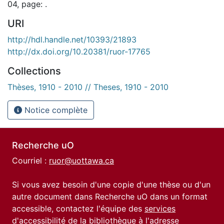
04, page: .
URI
http://hdl.handle.net/10393/21893
http://dx.doi.org/10.20381/ruor-17765
Collections
Thèses, 1910 - 2010 // Theses, 1910 - 2010
Notice complète
Recherche uO
Courriel :
ruor@uottawa.ca
Si vous avez besoin d'une copie d'une thèse ou d'un
autre document dans Recherche uO dans un format
accessible, contactez l'équipe des
services
d'accessibilité de la bibliothèque
à l'adresse