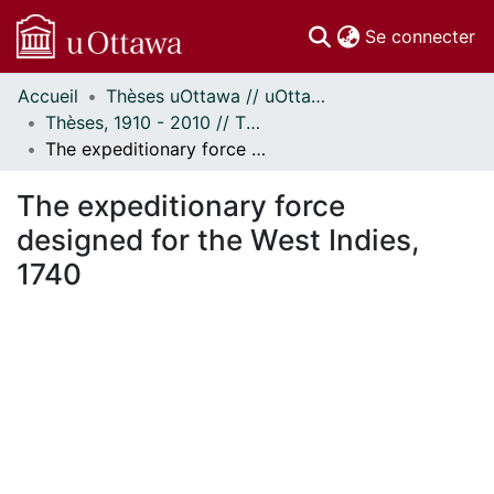
(c
Se connecter
Accueil
Thèses uOttawa // uOttawa Theses
Communautés
Thèses, 1910 - 2010 // Theses, 1910 - 2010
et collections
The expeditionary force designed for the West Indies, 1740
Parcourir
Statistiques
The expeditionary force
À propos
designed for the West Indies,
1740