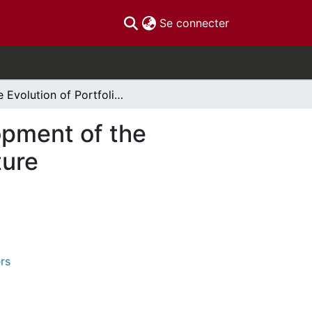
(current)
Se connecter
The Evolution of Portfolio Theory and the Development of the Arbitrage Pricing Theory: A Review of the Literature
opment of the
ture
rs