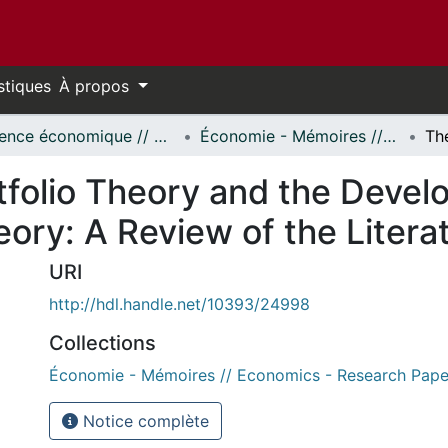
stiques
À propos
Science économique // Economics
Économie - Mémoires // Economics - Research Papers
tfolio Theory and the Devel
eory: A Review of the Litera
URI
http://hdl.handle.net/10393/24998
Collections
Économie - Mémoires // Economics - Research Pape
Notice complète