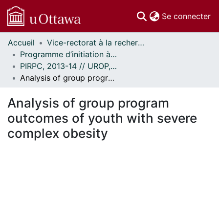
(c
Se connecter
Accueil
Vice-rectorat à la recherche // Office of the V-P, Research
Communautés
Programme d’initiation à la recherche au premier cycle (PIRPC) // Undergraduate Research Opportunity Program (UROP)
et collections
PIRPC, 2013-14 // UROP, 2013-14
Parcourir
Analysis of group program outcomes of youth with severe complex obesity
Statistiques
À propos
Analysis of group program
outcomes of youth with severe
complex obesity