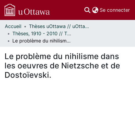
(c
Se connecter
Accueil
Thèses uOttawa // uOttawa Theses
Communautés
Thèses, 1910 - 2010 // Theses, 1910 - 2010
et collections
Le problème du nihilisme dans les oeuvres de Nietzsche et de Dostoïevski.
Parcourir
Statistiques
Le problème du nihilisme dans
À propos
les oeuvres de Nietzsche et de
Dostoïevski.