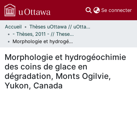
(c
Se connecter
Accueil
Thèses uOttawa // uOttawa Theses
Communautés
- Thèses, 2011 - // Theses, 2011 -
et collections
Morphologie et hydrogéochimie des coins de glace en dégradation, Monts Ogilvie, Yukon, Canada
Parcourir
Statistiques
Morphologie et hydrogéochimie
À propos
des coins de glace en
dégradation, Monts Ogilvie,
Yukon, Canada