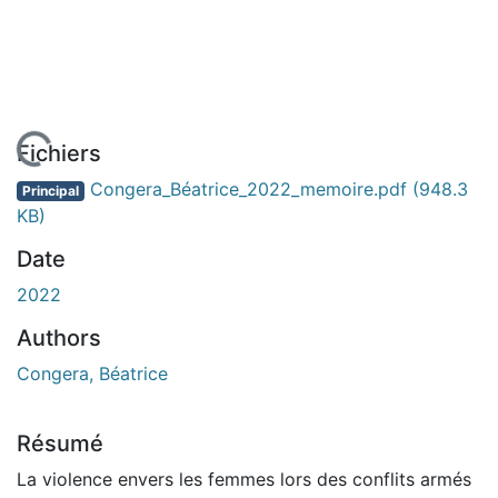
chargement...
Fichiers
Congera_Béatrice_2022_memoire.pdf
(948.3
Principal
KB)
Date
2022
Authors
Congera, Béatrice
Résumé
La violence envers les femmes lors des conflits armés