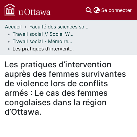
(c
Se connecter
Accueil
Faculté des sciences sociales // Faculty of Social Sciences
Communautés
Travail social // Social Work
et collections
Travail social - Mémoires // Social Work - Research Papers
Parcourir
Les pratiques d’intervention auprès des femmes survivantes de violence lors de conflits armés : Le cas des femmes congolaises dans la région d’Ottawa.
Statistiques
À propos
Les pratiques d’intervention
auprès des femmes survivantes
de violence lors de conflits
armés : Le cas des femmes
congolaises dans la région
d’Ottawa.