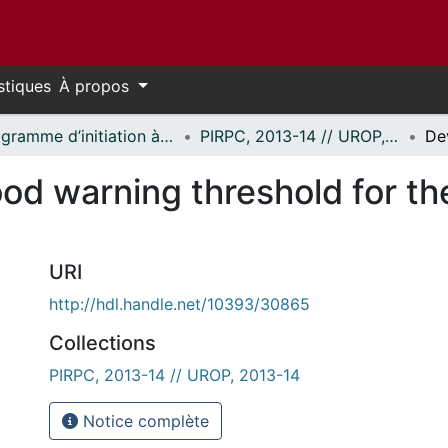
stiques
À propos
Programme d’initiation à la recherche au premier cycle (PIRPC) // Undergraduate Research Opportunity Program (UROP)
PIRPC, 2013-14 // UROP, 2013-14
od warning threshold for the
URI
http://hdl.handle.net/10393/30865
Collections
PIRPC, 2013-14 // UROP, 2013-14
Notice complète