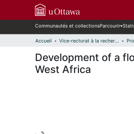
Communautés et collections
Parcourir
Stati
Accueil
Vice-rectorat à la recherche // Office of the V-P, Research
Development of a flo
West Africa
En cours de chargement...