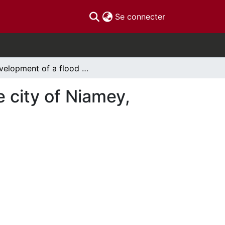
(current)
Se connecter
Development of a flood warning threshold for the city of Niamey, West Africa
 city of Niamey,