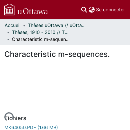
(c
Se connecter
Accueil
Thèses uOttawa // uOttawa Theses
Communautés
Thèses, 1910 - 2010 // Theses, 1910 - 2010
et collections
Characteristic m-sequences.
Parcourir
Statistiques
Characteristic m-sequences.
À propos
Fichiers
MK64050.PDF
(1.66 MB)