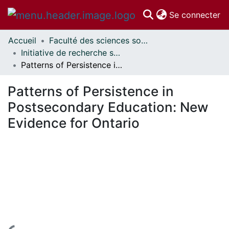
(c
Se connecter
Accueil
Faculté des sciences sociales // Faculty of Social Sciences
Communautés
Initiative de recherche sur les politiques d'éducation // Education Policy Research Initiative
et collections
Patterns of Persistence in Postsecondary Education: New Evidence for Ontario
Parcourir
Statistiques
Patterns of Persistence in
À propos
Postsecondary Education: New
Evidence for Ontario
En cours de chargement...