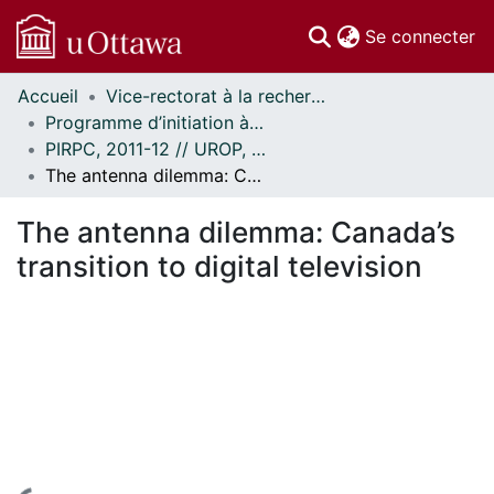
(c
Se connecter
Accueil
Vice-rectorat à la recherche // Office of the V-P, Research
Communautés
Programme d’initiation à la recherche au premier cycle (PIRPC) // Undergraduate Research Opportunity Program (UROP)
et collections
PIRPC, 2011-12 // UROP, 2011-12
Parcourir
The antenna dilemma: Canada’s transition to digital television
Statistiques
À propos
The antenna dilemma: Canada’s
transition to digital television
En cours de chargement...