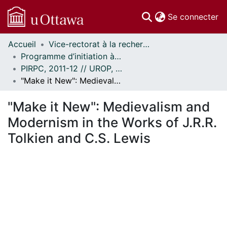
(c
Se connecter
Accueil
Vice-rectorat à la recherche // Office of the V-P, Research
Communautés
Programme d’initiation à la recherche au premier cycle (PIRPC) // Undergraduate Research Opportunity Program (UROP)
et collections
PIRPC, 2011-12 // UROP, 2011-12
Parcourir
"Make it New": Medievalism and Modernism in the Works of J.R.R. Tolkien and C.S. Lewis
Statistiques
À propos
"Make it New": Medievalism and
Modernism in the Works of J.R.R.
Tolkien and C.S. Lewis