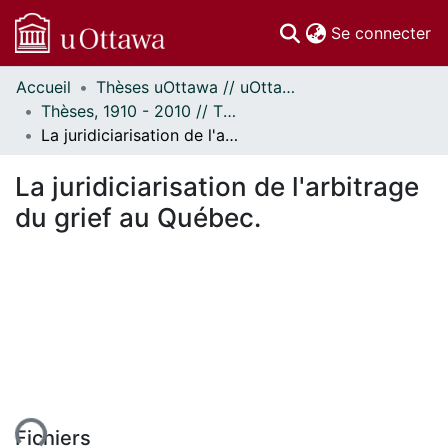
(c
Se connecter
Accueil
Thèses uOttawa // uOttawa Theses
Communautés
Thèses, 1910 - 2010 // Theses, 1910 - 2010
et collections
La juridiciarisation de l'arbitrage du grief au Québec.
Parcourir
Statistiques
La juridiciarisation de l'arbitrage
À propos
du grief au Québec.
Fichiers