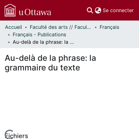
(c
Se connecter
Accueil
Faculté des arts // Faculty of Arts
Français
Communautés
Français - Publications
et collections
Au-delà de la phrase: la grammaire du texte
Parcourir
Statistiques
Au-delà de la phrase: la
À propos
grammaire du texte
Fichiers