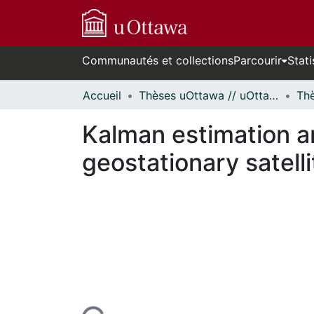
Communautés et collections
Parcourir
Stati
Accueil
Thèses uOttawa // uOttawa Theses
Kalman estimation an
geostationary satelli