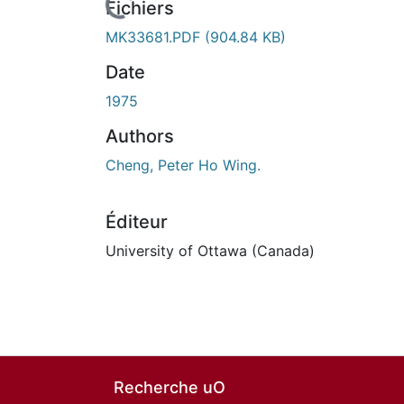
En cours de chargement...
Fichiers
MK33681.PDF
(904.84 KB)
Date
1975
Authors
Cheng, Peter Ho Wing.
Éditeur
University of Ottawa (Canada)
Recherche uO