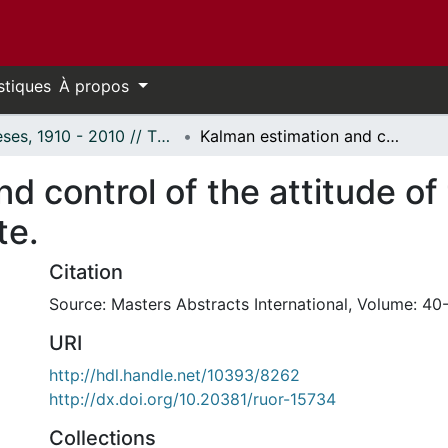
stiques
À propos
Thèses, 1910 - 2010 // Theses, 1910 - 2010
Kalman estimation and control of the attitude of the dual-spin geostationary satellite.
d control of the attitude of
te.
Citation
Source: Masters Abstracts International, Volume: 40-
URI
http://hdl.handle.net/10393/8262
http://dx.doi.org/10.20381/ruor-15734
Collections