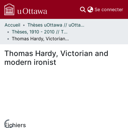
(c
Se connecter
Accueil
Thèses uOttawa // uOttawa Theses
Communautés
Thèses, 1910 - 2010 // Theses, 1910 - 2010
et collections
Thomas Hardy, Victorian and modern ironist
Parcourir
Statistiques
Thomas Hardy, Victorian and
À propos
modern ironist
En cours de chargement...
Fichiers