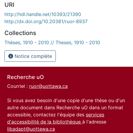
URI
http://hdl.handle.net/10393/21390
http://dx.doi.org/10.20381/ruor-8937
Collections
Thèses, 1910 - 2010 // Theses, 1910 - 2010
Notice complète
Recherche uO
Courriel :
ruor@uottawa.ca
Si vous avez besoin d'une copie d'une thèse ou d'un
autre document dans Recherche uO dans un format
accessible, contactez l'équipe des
services
d'accessibilité de la bibliothèque
à l'adresse
libadapt@uottawa.ca