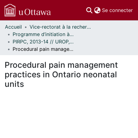
(c
Se connecter
Accueil
Vice-rectorat à la recherche // Office of the V-P, Research
Communautés
Programme d’initiation à la recherche au premier cycle (PIRPC) // Undergraduate Research Opportunity Program (UROP)
et collections
PIRPC, 2013-14 // UROP, 2013-14
Parcourir
Procedural pain management practices in Ontario neonatal units
Statistiques
À propos
Procedural pain management
practices in Ontario neonatal
units