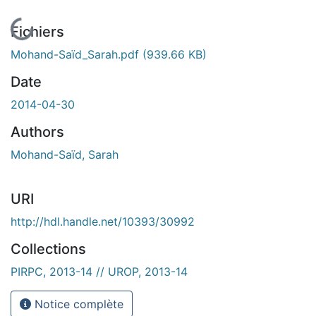
En cours de chargement...
Fichiers
Mohand-Saïd_Sarah.pdf
(939.66 KB)
Date
2014-04-30
Authors
Mohand-Saïd, Sarah
URI
http://hdl.handle.net/10393/30992
Collections
PIRPC, 2013-14 // UROP, 2013-14
Notice complète