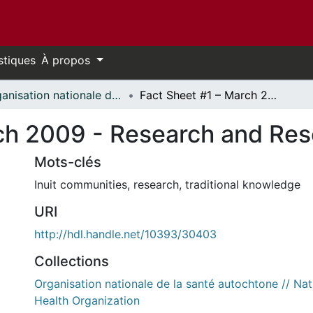
stiques
À propos
Organisation nationale de la santé autochtone // National Aboriginal Health Organization
Fact Sheet #1 – March 2009 - Research and Researchers
ch 2009 - Research and Res
Mots-clés
Inuit communities
,
research
,
traditional knowledge
URI
http://hdl.handle.net/10393/30403
Collections
Organisation nationale de la santé autochtone // Nat
Health Organization