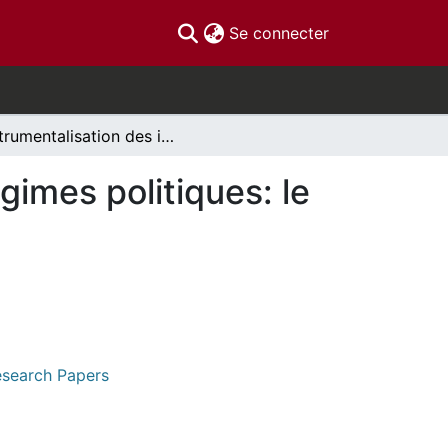
(current)
Se connecter
Instrumentalisation des identités ethniques et régimes politiques: le cas de la Guinée postcoloniale
gimes politiques: le
Research Papers