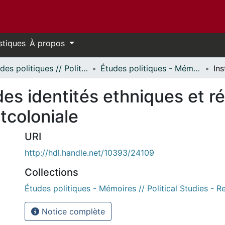
stiques
À propos
Études politiques // Political Studies
Études politiques - Mémoires // Political Studies - Research Papers
des identités ethniques et ré
tcoloniale
URI
http://hdl.handle.net/10393/24109
Collections
Études politiques - Mémoires // Political Studies - 
Notice complète