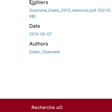
En cours de chargement...
Fichiers
Ousmane_Diallo_2013_memoire.pdf
(551.15
KB)
Date
2013-05-07
Authors
Diallo, Ousmane
Recherche uO