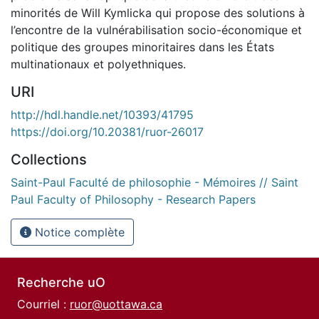
minorités de Will Kymlicka qui propose des solutions à
l’encontre de la vulnérabilisation socio-économique et
politique des groupes minoritaires dans les États
multinationaux et polyethniques.
URI
http://hdl.handle.net/10393/41795
https://doi.org/10.20381/ruor-26017
Collections
Saint-Paul Faculté de philosophie - Mémoires // Saint
Paul Faculty of Philosophy - Research Papers
Notice complète
Recherche uO
Courriel :
ruor@uottawa.ca