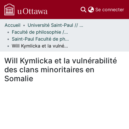
(c
Se connecter
Accueil
Université Saint-Paul // Saint Paul University
Communautés
Faculté de philosophie // Faculty of Philosophy
et collections
Saint-Paul Faculté de philosophie - Mémoires // Saint Paul Faculty of Philosophy - Research Papers
Parcourir
Will Kymlicka et la vulnérabilité des clans minoritaires en Somalie
Statistiques
À propos
Will Kymlicka et la vulnérabilité
des clans minoritaires en
Somalie