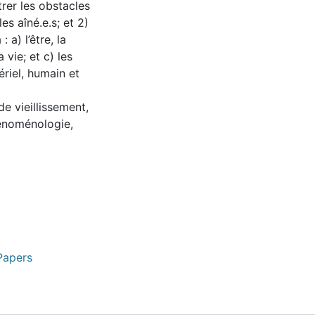
trer les obstacles
es aîné.e.s; et 2)
 a) l’être, la
 vie; et c) les
riel, humain et
de vieillissement,
phénoménologie,
Papers