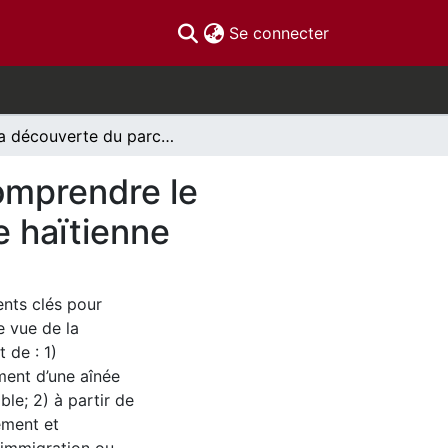
(current)
Se connecter
À la découverte du parcours de vie de Marie : Comprendre le vieillissement à partir de l'expérience d'une aînée haïtienne
omprendre le
e haïtienne
ents clés pour
e vue de la
 de : 1)
ment d’une aînée
le; 2) à partir de
ement et