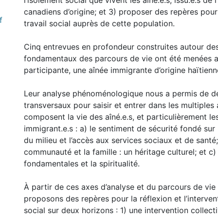
l’isolement social que vivent les aîné.e.s, issu.e.s de 
canadiens d’origine; et 3) proposer des repères pour 
f
travail social auprès de cette population.
Cinq entrevues en profondeur construites autour des
fondamentaux des parcours de vie ont été menées a
participante, une aînée immigrante d’origine haïtienn
Leur analyse phénoménologique nous a permis de d
transversaux pour saisir et entrer dans les multiples
composent la vie des aîné.e.s, et particulièrement les
immigrant.e.s : a) le sentiment de sécurité fondé sur
du milieu et l’accès aux services sociaux et de santé;
communauté et la famille : un héritage culturel; et c)
fondamentales et la spiritualité.
À partir de ces axes d’analyse et du parcours de vie
proposons des repères pour la réflexion et l’intervent
social sur deux horizons : 1) une intervention collect