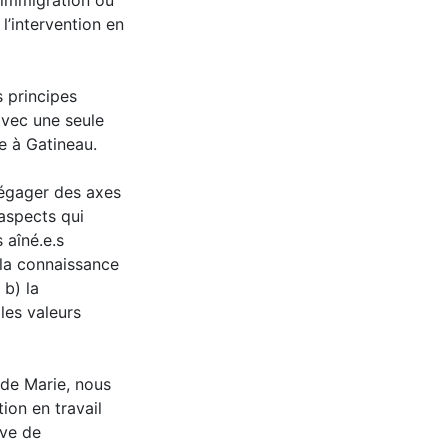
l’immigration ou
l’intervention en
 principes
vec une seule
e à Gatineau.
égager des axes
 aspects qui
 aîné.e.s
 la connaissance
 b) la
 les valeurs
 de Marie, nous
ion en travail
ive de