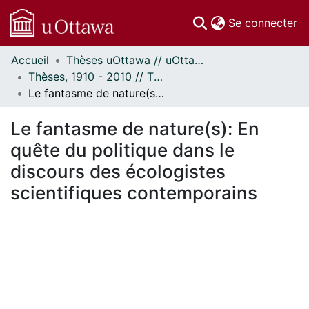
(c
Se connecter
Accueil
Thèses uOttawa // uOttawa Theses
Communautés
Thèses, 1910 - 2010 // Theses, 1910 - 2010
et collections
Le fantasme de nature(s): En quête du politique dans le discours des écologistes scientifiques contemporains
Parcourir
Statistiques
Le fantasme de nature(s): En
À propos
quête du politique dans le
discours des écologistes
scientifiques contemporains