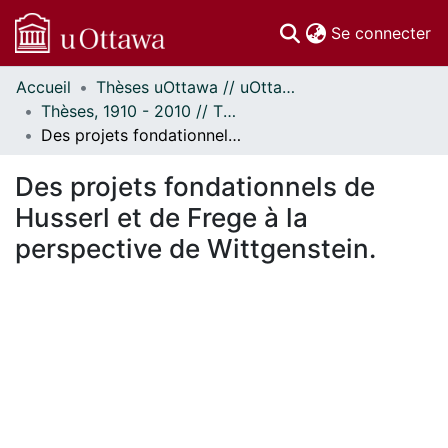
(c
Se connecter
Accueil
Thèses uOttawa // uOttawa Theses
Communautés
Thèses, 1910 - 2010 // Theses, 1910 - 2010
et collections
Des projets fondationnels de Husserl et de Frege à la perspective de Wittgenstein.
Parcourir
Statistiques
Des projets fondationnels de
À propos
Husserl et de Frege à la
perspective de Wittgenstein.