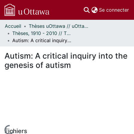
(c
Se connecter
Accueil
Thèses uOttawa // uOttawa Theses
Communautés
Thèses, 1910 - 2010 // Theses, 1910 - 2010
et collections
Autism: A critical inquiry into the genesis of autism
Parcourir
Statistiques
Autism: A critical inquiry into the
À propos
genesis of autism
En cours de chargement...
Fichiers