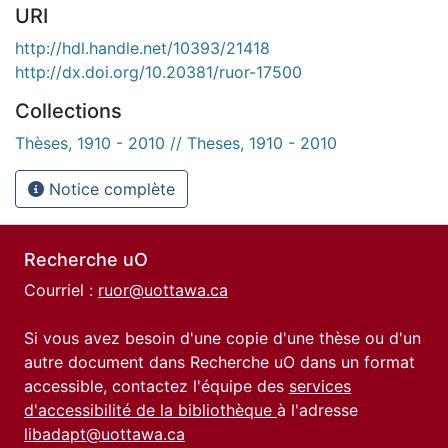
URI
http://hdl.handle.net/10393/21418
http://dx.doi.org/10.20381/ruor-17500
Collections
Thèses, 1910 - 2010 // Theses, 1910 - 2010
Notice complète
Recherche uO
Courriel :
ruor@uottawa.ca
Si vous avez besoin d'une copie d'une thèse ou d'un
autre document dans Recherche uO dans un format
accessible, contactez l'équipe des
services
d'accessibilité de la bibliothèque
à l'adresse
libadapt@uottawa.ca