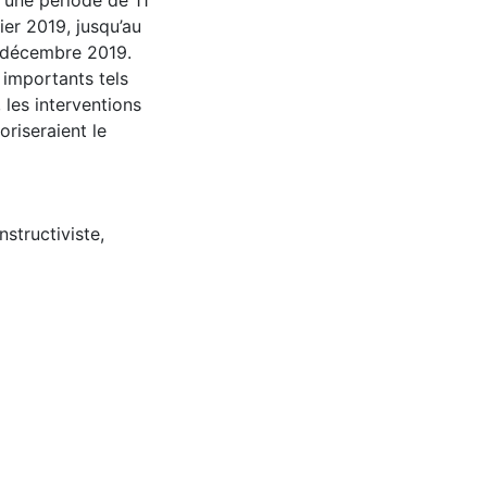
r une période de 11
er 2019, jusqu’au
n décembre 2019.
 importants tels
 les interventions
oriseraient le
structiviste
,