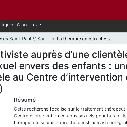
stiques
À propos
Thèses Saint-Paul // Saint Paul Theses
La thérapie constructiviste auprès d’une clientèle d’homme, ayant commis de l’abus sexuel envers des enfants : une étude mixte sur l’application du modèle au Centre d’intervention en abus sexuels pour la famille (Ciasf)
tiviste auprès d’une client
uel envers des enfants : un
èle au Centre d’intervention
)
Résumé
Cette recherche focalise sur le traitement thérapeut
Centre d’intervention en abus sexuels pour la famille
thérapie utilise une approche constructiviste intégra