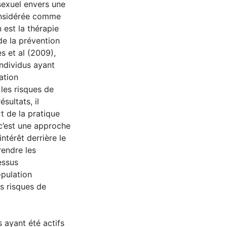
sexuel envers une
onsidérée comme
 est la thérapie
e la prévention
s et al (2009),
ndividus ayant
ation
les risques de
sultats, il
t de la pratique
 c’est une approche
térêt derrière le
endre les
essus
opulation
s risques de
s ayant été actifs