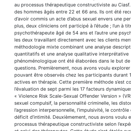
au processus thérapeutique constructiviste au Ciasf. 
des hommes âgés entre 22 et 66 ans. Ils ont été re
d’avoir commis un acte d’abus sexuel envers une pe
plus, deux cliniciens ont participé à l’étude ; l’un à ti
psychothérapeute âgé de 54 ans et l’autre une psyc
les deux travaillant directement avec les clients me
méthodologie mixte combinant une analyse descripti
quantitatifs et une analyse qualitative interprétative
phénoménologique ont été élaborées dans le but de
questions. Premièrement, nous avons voulu explore
pouvant être observés chez les participants durant 
actives en thérapie. Cette première méthode s’est c
l’évaluation de sept parmi les 17 facteurs dynamique
« Violence Risk Scale-Sexual Offender Version » (VRS
sexuel compulsif, la personnalité criminelle, les disto
l’agression interpersonnelle, l’impulsivité, le contrôle
déficit d’intimité. Deuxièmement, nous avons voulu e
processus thérapeutique constructiviste selon l’expé