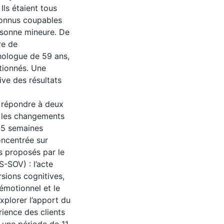
Ils étaient tous
connus coupables
rsonne mineure. De
tre de
hologue de 59 ans,
ntionnés. Une
ve des résultats
 répondre à deux
r les changements
15 semaines
oncentrée sur
s proposés par le
-SOV) : l’acte
rsions cognitives,
 émotionnel et le
xplorer l’apport du
rience des clients