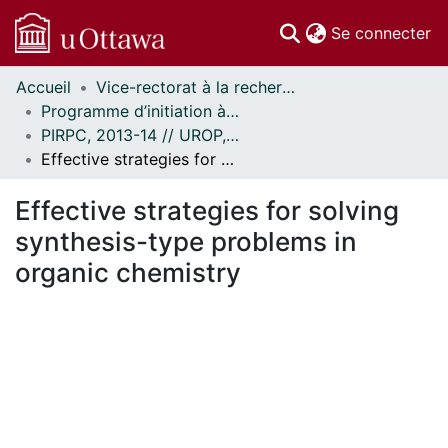
(c
Se connecter
Accueil
Vice-rectorat à la recherche // Office of the V-P, Research
Communautés
Programme d’initiation à la recherche au premier cycle (PIRPC) // Undergraduate Research Opportunity Program (UROP)
et collections
PIRPC, 2013-14 // UROP, 2013-14
Parcourir
Effective strategies for solving synthesis-type problems in organic chemistry
Statistiques
À propos
Effective strategies for solving
synthesis-type problems in
organic chemistry