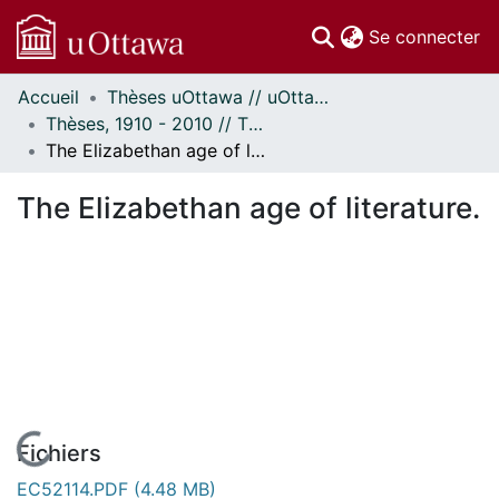
(c
Se connecter
Accueil
Thèses uOttawa // uOttawa Theses
Communautés
Thèses, 1910 - 2010 // Theses, 1910 - 2010
et collections
The Elizabethan age of literature.
Parcourir
Statistiques
The Elizabethan age of literature.
À propos
En cours de chargement...
Fichiers
EC52114.PDF
(4.48 MB)