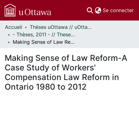
(c
Se connecter
Accueil
Thèses uOttawa // uOttawa Theses
Communautés
- Thèses, 2011 - // Theses, 2011 -
et collections
Making Sense of Law Reform-A Case Study of Workers' Compensation Law Reform in Ontario 1980 to 2012
Parcourir
Statistiques
Making Sense of Law Reform-A
À propos
Case Study of Workers'
Compensation Law Reform in
Ontario 1980 to 2012