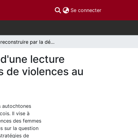
(current)
Se connecter
Se reconstruire par la dénonciation : Proposition d'une lecture féministe des récits des survivantes autochtones de violences au Québec
 d'une lecture
s de violences au
s autochtones
is. Il vise à
iences des femmes
s sur la question
stratégies de