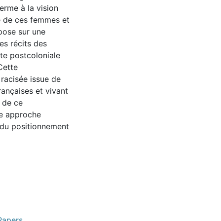
terme à la vision
re de ces femmes et
pose sur une
es récits des
te postcoloniale
 Cette
 racisée issue de
rançaises et vivant
 de ce
une approche
e du positionnement
Papers