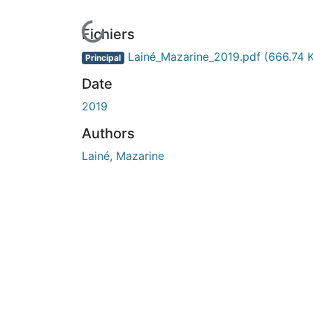
En cours de chargement...
Fichiers
Lainé_Mazarine_2019.pdf
(666.74 
Principal
Date
2019
Authors
Lainé, Mazarine